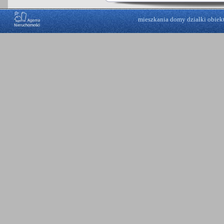
mieszkania
domy
działki
obiek