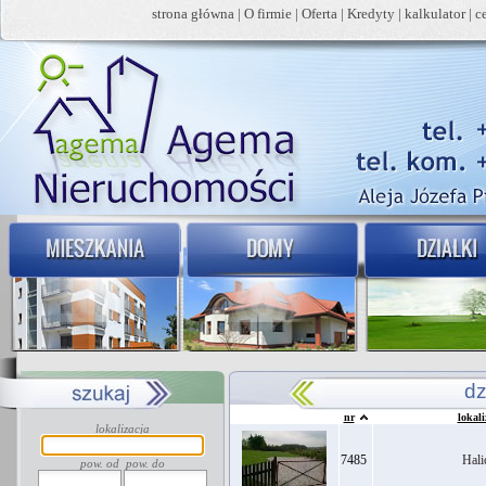
strona główna
|
O firmie
|
Oferta
|
Kredyty
|
kalkulator
|
c
dz
nr
lokali
lokalizacja
7485
Hali
pow. od
pow. do