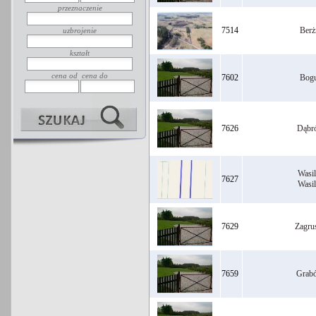
przeznaczenie
7514
Berż
uzbrojenie
kształt
cena od
cena do
7602
Bogu
7626
Dąbr
Wasi
7627
Wasi
7629
Zagru
7659
Grab