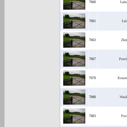
7660
Łaźn
7661
Łaź
7663
Złot
7667
Przec
7670
Krasne
7680
Wasi
7683
Poro