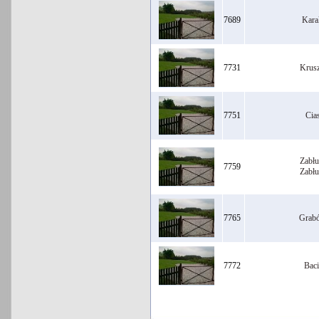
7689
Kara
7731
Krus
7751
Cia
Zabł
7759
Zabł
7765
Grab
7772
Baci