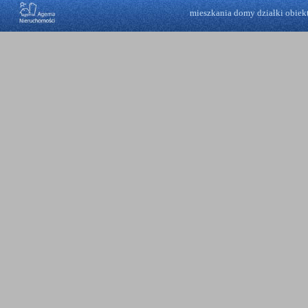
mieszkania
domy
działki
obiek