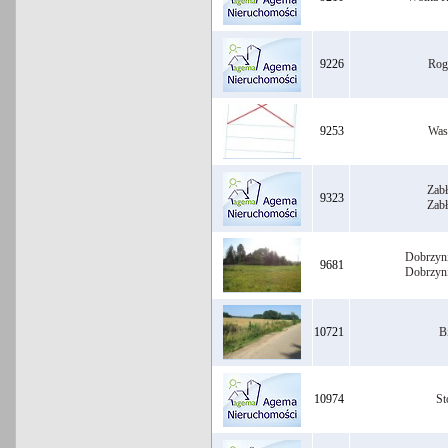
9226
Rog
9253
Was
Zab
9323
Zab
Dobrzyn
9681
Dobrzyn
10721
B
10974
St