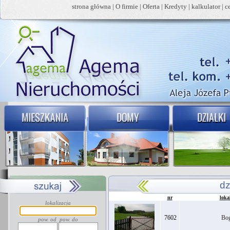
strona główna
|
O firmie
|
Oferta
|
Kredyty
|
kalkulator
|
c
dz
nr
loka
lokalizacja
7602
Bo
pow. od
pow. do