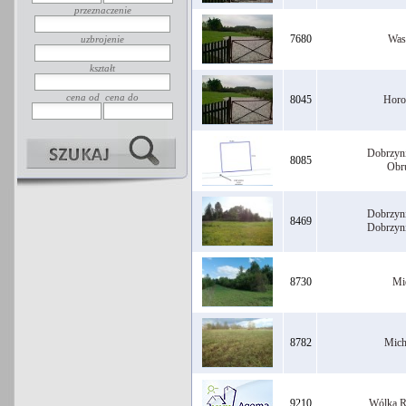
przeznaczenie
7680
Was
uzbrojenie
kształt
cena od
cena do
8045
Horo
Dobrzyn
8085
Obr
Dobrzyn
8469
Dobrzyn
8730
Mi
8782
Mich
9210
Wólka R