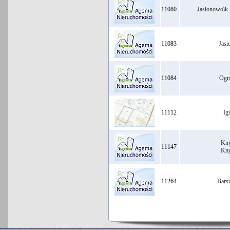
11080
Jasionowo\k
11083
Jas
11084
Ogr
11112
Ig
Kny
11147
Kny
11264
Bars