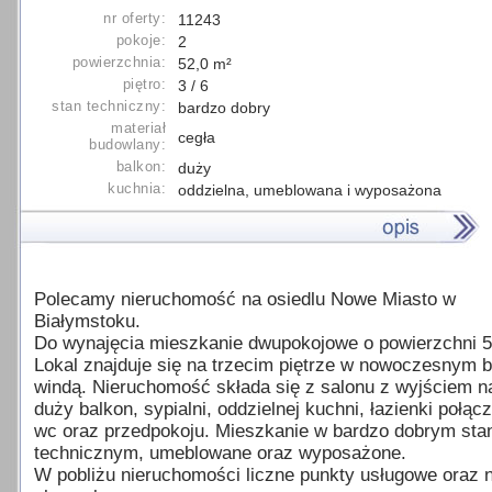
nr oferty:
11243
pokoje:
2
powierzchnia:
52,0 m²
piętro:
3 / 6
stan techniczny:
bardzo dobry
materiał
cegła
budowlany:
balkon:
duży
kuchnia:
oddzielna, umeblowana i wyposażona
Polecamy nieruchomość na osiedlu Nowe Miasto w
Białymstoku.
Do wynajęcia mieszkanie dwupokojowe o powierzchni 
Lokal znajduje się na trzecim piętrze w nowoczesnym b
windą. Nieruchomość składa się z salonu z wyjściem n
duży balkon, sypialni, oddzielnej kuchni, łazienki połąc
wc oraz przedpokoju. Mieszkanie w bardzo dobrym sta
technicznym, umeblowane oraz wyposażone.
W pobliżu nieruchomości liczne punkty usługowe oraz 