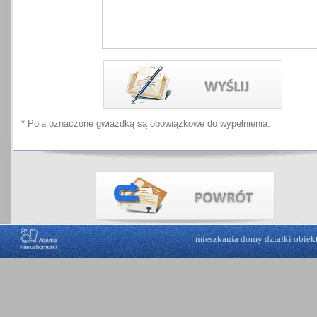
* Pola oznaczone gwiazdką są obowiązkowe do wypełnienia.
mieszkania
domy
działki
obiek