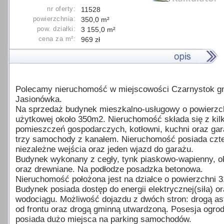
nr oferty:
11528
powierzchnia:
350,0 m²
pow. działki:
3 155,0 m²
cena za m²:
969 zł
Polecamy nieruchomość w miejscowości Czarnystok g
Jasionówka.
Na sprzedaż budynek mieszkalno-usługowy o powierzc
użytkowej około 350m2. Nieruchomość składa się z kil
pomieszczeń gospodarczych, kotłowni, kuchni oraz gar
trzy samochody z kanałem. Nieruchomość posiada czt
niezależne wejścia oraz jeden wjazd do garażu.
Budynek wykonany z cegły, tynk piaskowo-wapienny, o
oraz drewniane. Na podłodze posadzka betonowa.
Nieruchomość położona jest na działce o powierzchni 
Budynek posiada dostęp do energii elektrycznej(siła) o
wodociągu. Możliwość dojazdu z dwóch stron: drogą as
od frontu oraz drogą gminną utwardzoną. Posesja ogro
posiada dużo miejsca na parking samochodów.