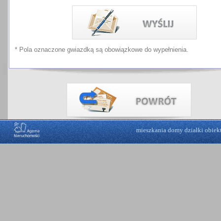
* Pola oznaczone gwiazdką są obowiązkowe do wypełnienia.
mieszkania
domy
działki
obiek