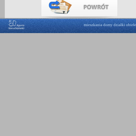
mieszkania
domy
działki
obiek