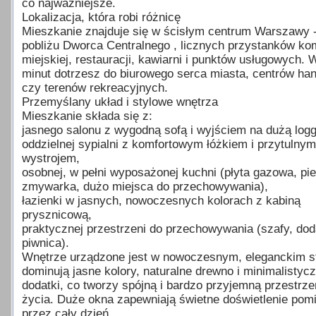
co najważniejsze.
Lokalizacja, która robi różnicę
Mieszkanie znajduje się w ścisłym centrum Warszawy 
pobliżu Dworca Centralnego , licznych przystanków ko
miejskiej, restauracji, kawiarni i punktów usługowych. 
minut dotrzesz do biurowego serca miasta, centrów ha
czy terenów rekreacyjnych.
Przemyślany układ i stylowe wnętrza
Mieszkanie składa się z:
jasnego salonu z wygodną sofą i wyjściem na dużą logg
oddzielnej sypialni z komfortowym łóżkiem i przytulnym
wystrojem,
osobnej, w pełni wyposażonej kuchni (płyta gazowa, pie
zmywarka, dużo miejsca do przechowywania),
łazienki w jasnych, nowoczesnych kolorach z kabiną
prysznicową,
praktycznej przestrzeni do przechowywania (szafy, do
piwnica).
Wnętrze urządzone jest w nowoczesnym, eleganckim st
dominują jasne kolory, naturalne drewno i minimalistyc
dodatki, co tworzy spójną i bardzo przyjemną przestrze
życia. Duże okna zapewniają świetne doświetlenie pom
przez cały dzień.