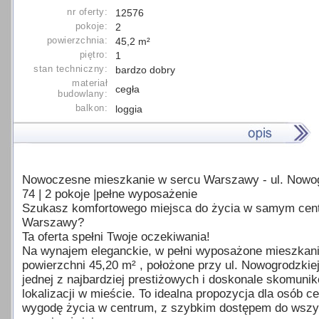
nr oferty:
12576
pokoje:
2
powierzchnia:
45,2 m²
piętro:
1
stan techniczny:
bardzo dobry
materiał
cegła
budowlany:
balkon:
loggia
Nowoczesne mieszkanie w sercu Warszawy - ul. Nowo
74 | 2 pokoje |pełne wyposażenie
Szukasz komfortowego miejsca do życia w samym cen
Warszawy?
Ta oferta spełni Twoje oczekiwania!
Na wynajem eleganckie, w pełni wyposażone mieszkani
powierzchni 45,20 m² , położone przy ul. Nowogrodzkiej
jednej z najbardziej prestiżowych i doskonale skomun
lokalizacji w mieście. To idealna propozycja dla osób c
wygodę życia w centrum, z szybkim dostępem do wszy