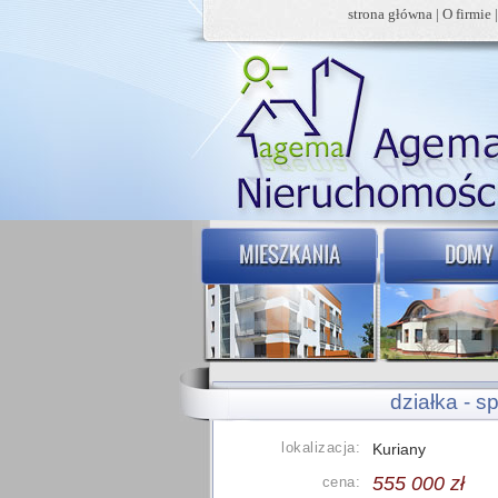
strona główna
|
O firmie
działka - s
lokalizacja:
Kuriany
555 000 zł
cena: