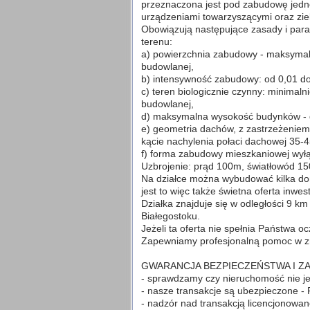
przeznaczona jest pod zabudowę jedno
urządzeniami towarzyszącymi oraz zie
Obowiązują następujące zasady i par
terenu:
a) powierzchnia zabudowy - maksymaln
budowlanej,
b) intensywność zabudowy: od 0,01 do
c) teren biologicznie czynny: minimaln
budowlanej,
d) maksymalna wysokość budynków - 
e) geometria dachów, z zastrzeżeniem
kącie nachylenia połaci dachowej 35-
f) forma zabudowy mieszkaniowej wyłąc
Uzbrojenie: prąd 100m, światłowód 1
Na działce można wybudować kilka dom
jest to więc także świetna oferta inwes
Działka znajduje się w odległości 9 km
Białegostoku.
Jeżeli ta oferta nie spełnia Państwa o
Zapewniamy profesjonalną pomoc w zna
GWARANCJA BEZPIECZEŃSTWA I Z
- sprawdzamy czy nieruchomość nie je
- nasze transakcje są ubezpieczone 
- nadzór nad transakcją licencjonowa