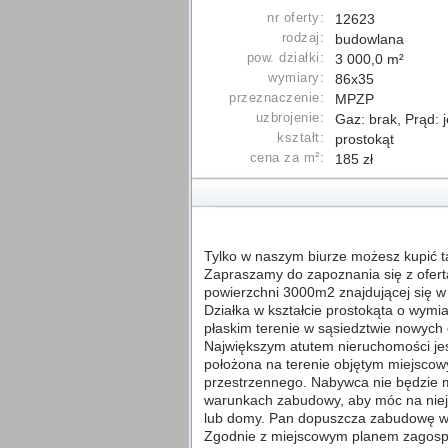
nr oferty:
12623
rodzaj:
budowlana
pow. działki:
3 000,0 m²
wymiary:
86x35
przeznaczenie:
MPZP
uzbrojenie:
Gaz: brak, Prąd: 
kształt:
prostokąt
cena za m²:
185 zł
Tylko w naszym biurze możesz kupić tą
Zapraszamy do zapoznania się z ofertą
powierzchni 3000m2 znajdującej się w
Działka w kształcie prostokąta o wym
płaskim terenie w sąsiedztwie nowych
Największym atutem nieruchomości jest
położona na terenie objętym miejsc
przestrzennego. Nabywca nie będzie 
warunkach zabudowy, aby móc na ni
lub domy. Pan dopuszcza zabudowę wol
Zgodnie z miejscowym planem zagosp