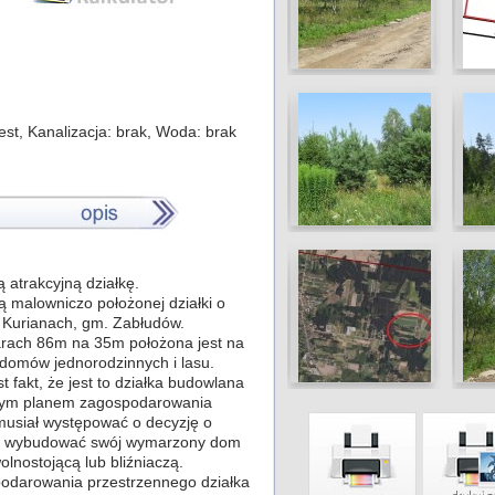
jest, Kanalizacja: brak, Woda: brak
 atrakcyjną działkę.
 malowniczo położonej działki o
 Kurianach, gm. Zabłudów.
iarach 86m na 35m położona jest na
 domów jednorodzinnych i lasu.
 fakt, że jest to działka budowlana
owym planem zagospodarowania
musiał występować o decyzję o
ej wybudować swój wymarzony dom
nostojącą lub bliźniaczą.
odarowania przestrzennego działka