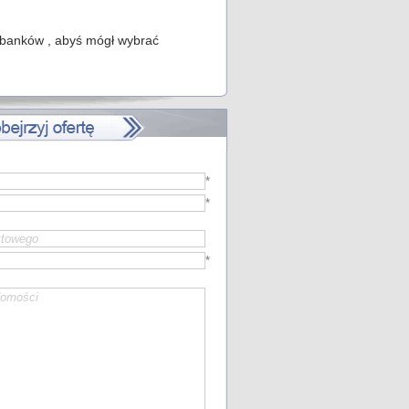
u banków , abyś mógł wybrać
*
*
*