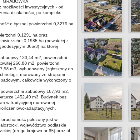
M. GRABÓWKA
 możliwości inwestycyjnych - od
nia działalności, po kompleks
ość o łącznej powierzchni 0,3276 ha
ierzchni 0,1291 ha oraz
owierzchni 0,1985 ha (powstałej z
geodezyjnym 365/3) na której
 zabudowy 133,44 m2, powierzchni
kowitej 266,88 m2, powierzchni
27,58 m3, wybudowany (zgłoszony do
echnologii, murowany ze stropami
spadowym, całkowicie wykończony o
o powierzchni zabudowy 187,93 m2,
ubaturze 1452,49 m3. Budynek bez
ym w tradycyjnej murowanej
kończeniowo-adaptacyjnych.
nieruchomość położony jest w
ałostocki, województwo podlaskie
ckiej (droga krajowa nr 65) oraz ul.