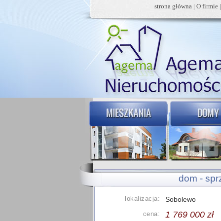
strona główna
|
O firmie
dom - sp
lokalizacja:
Sobolewo
1 769 000 zł
cena: