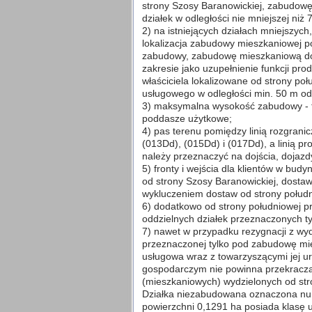
strony Szosy Baranowickiej, zabudowę
działek w odległości nie mniejszej niż 
2) na istniejących działach mniejszych
lokalizacja zabudowy mieszkaniowej po
zabudowy, zabudowę mieszkaniową do
zakresie jako uzupełnienie funkcji pr
właściciela lokalizowane od strony po
usługowego w odległości min. 50 m od
3) maksymalna wysokość zabudowy - t
poddasze użytkowe;
4) pas terenu pomiędzy linią rozgrani
(013Dd), (015Dd) i (017Dd), a linią p
należy przeznaczyć na dojścia, dojazdy
5) fronty i wejścia dla klientów w bud
od strony Szosy Baranowickiej, dosta
wykluczeniem dostaw od strony połudn
6) dodatkowo od strony południowej pr
oddzielnych działek przeznaczonych 
7) nawet w przypadku rezygnacji z wydz
przeznaczonej tylko pod zabudowę m
usługowa wraz z towarzyszącymi jej u
gospodarczym nie powinna przekraczać
(mieszkaniowych) wydzielonych od stro
Działka niezabudowana oznaczona n
powierzchni 0,1291 ha posiada klasę u