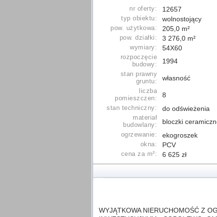
nr oferty:
12657
typ obiektu:
wolnostojący
pow. użytkowa:
205,0 m²
pow. działki:
3 276,0 m²
wymiary:
54X60
rozpoczęcie
1994
budowy:
stan prawny
własność
gruntu:
liczba
8
pomieszczen:
stan techniczny:
do odświeżenia
materiał
bloczki ceramicz
budowlany:
ogrzewanie:
ekogroszek
okna:
PCV
cena za m²:
6 625 zł
WYJĄTKOWA NIERUCHOMOŚĆ Z O