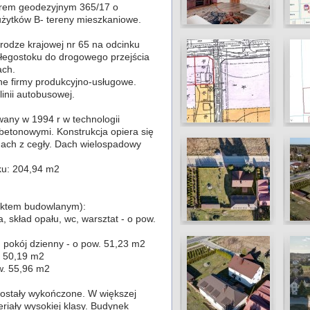
rem geodezyjnym 365/17 o
użytków B- tereny mieszkaniowe.
rodze krajowej nr 65 na odcinku
łegostoku do drogowego przejścia
ach.
czne firmy produkcyjno-usługowe.
inii autobusowej.
any w 1994 r w technologii
betonowymi. Konstrukcja opiera się
nach z cegły. Dach wielospadowy
ku: 204,94 m2
ektem budowlanym):
, skład opału, wc, warsztat - o pow.
a, pokój dzienny - o pow. 51,23 m2
w. 50,19 m2
ow. 55,96 m2
ostały wykończone. W większej
iały wysokiej klasy. Budynek