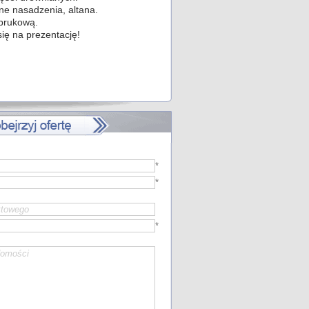
ne nasadzenia, altana.
 brukową.
ię na prezentację!
*
*
*