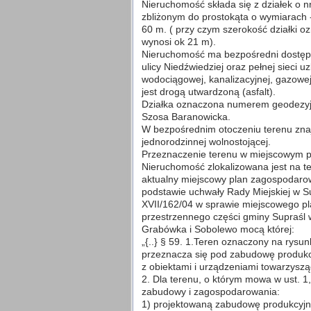
Nieruchomość składa się z działek o nr
zbliżonym do prostokąta o wymiarach 
60 m. ( przy czym szerokość działki 
wynosi ok 21 m).
Nieruchomość ma bezpośredni dostęp 
ulicy Niedźwiedziej oraz pełnej sieci uz
wodociągowej, kanalizacyjnej, gazowej 
jest drogą utwardzoną (asfalt).
Działka oznaczona numerem geodezyjny
Szosa Baranowicka.
W bezpośrednim otoczeniu terenu zna
jednorodzinnej wolnostojącej.
Przeznaczenie terenu w miejscowym 
Nieruchomość zlokalizowana jest na te
aktualny miejscowy plan zagospodaro
podstawie uchwały Rady Miejskiej w Su
XVII/162/04 w sprawie miejscowego p
przestrzennego części gminy Supraśl
Grabówka i Sobolewo mocą której:
„{..} § 59. 1.Teren oznaczony na ry
przeznacza się pod zabudowę produkc
z obiektami i urządzeniami towarzyszą
2. Dla terenu, o którym mowa w ust. 1,
zabudowy i zagospodarowania:
1) projektowaną zabudowę produkcyjn