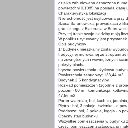
działka zabudowana oznaczona nume
powierzchni 0,1985 ha posiada klasę 
Charakterystyka lokalizacji
N ieruchomość jest usytuowana przy d
Szosa Baranowicka, prowadząca z Bia
granicznego z Białorusią w Bobrownik
Przy tej trasie swoje siedziby mają li
W pobliżu usytuowany jest przystanek l
Opis budynków
1/ Budynek mieszkalny został wybudow
tradycyjnej murowanej ze stropami żel
na zewnętrznych i wewnętrznych ścia
pokryty blachą.
Łączna powierzchnia użytkowa budyn
Powierzchnia zabudowy: 133,44 m2
Budynek 2,5 kondygnacyjny.
Rozkład pomieszczeń (zgodnie z proj
poziom - 80 m : komunikacja, kotłownia
47,56 m2 .
Parter wiatrołap, hol, kuchnia, jadalni
Piętro : hol, 3 pokoje, łazienka - o po
Poddasze: hol, 2 pokoje, loggia - o p
Obecny stan budynku
Wszystkie pomieszczenia w budynku z
części pomieszczeń zastosowano mater