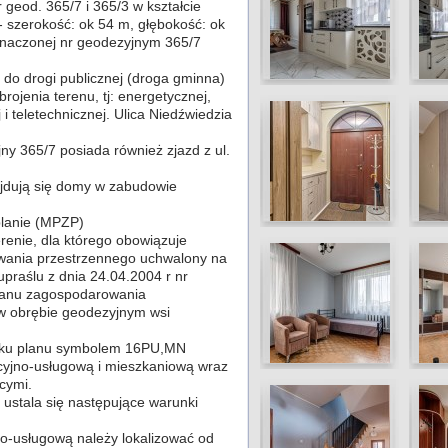
 geod. 365/7 i 365/3 w kształcie
- szerokość: ok 54 m, głębokość: ok
oznaczonej nr geodezyjnym 365/7
do drogi publicznej (droga gminna)
brojenia terenu, tj: energetycznej,
i teletechnicznej. Ulica Niedźwiedzia
 365/7 posiada również zjazd z ul.
jdują się domy w zabudowie
planie (MPZP)
renie, dla którego obowiązuje
wania przestrzennego uchwalony na
praślu z dnia 24.04.2004 r nr
lanu zagospodarowania
 w obrębie geodezyjnym wsi
sunku planu symbolem 16PU,MN
yjno-usługową i mieszkaniową wraz
cymi.
 ustala się następujące warunki
o-usługową należy lokalizować od