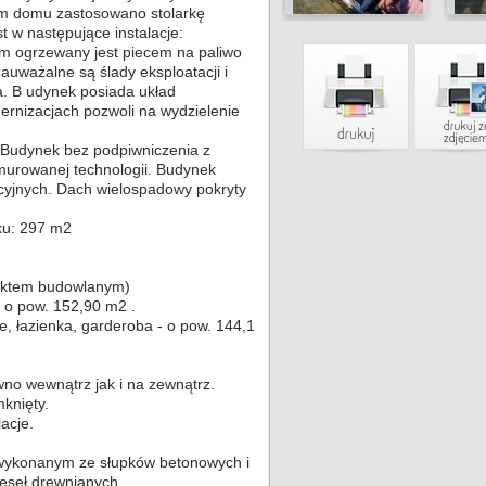
ym domu zastosowano stolarkę
 w następujące instalacje:
om ogrzewany jest piecem na paliwo
auważalne są ślady eksploatacji i
. B udynek posiada układ
rnizacjach pozwoli na wydzielenie
 Budynek bez podpiwniczenia z
urowanej technologii. Budynek
yjnych. Dach wielospadowy pokryty
ku: 297 m2
jektem budowlanym)
- o pow. 152,90 m2 .
e, łazienka, garderoba - o pow. 144,1
o wewnątrz jak i na zewnątrz.
knięty.
acje.
wykonanym ze słupków betonowych i
zęseł drewnianych.