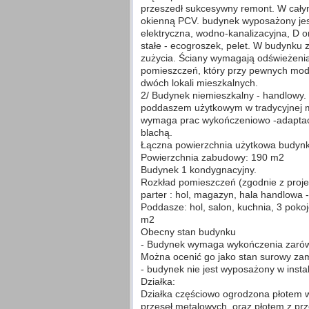
przeszedł sukcesywny remont. W cał
okienną PCV. budynek wyposażony jest
elektryczna, wodno-kanalizacyjna, D 
stałe - ecogroszek, pelet. W budynku z
zużycia. Ściany wymagają odświeżenia
pomieszczeń, który przy pewnych mode
dwóch lokali mieszkalnych.
2/ Budynek niemieszkalny - handlowy.
poddaszem użytkowym w tradycyjnej m
wymaga prac wykończeniowo -adaptac
blachą.
Łączna powierzchnia użytkowa budyn
Powierzchnia zabudowy: 190 m2
Budynek 1 kondygnacyjny.
Rozkład pomieszczeń (zgodnie z pro
parter : hol, magazyn, hala handlowa 
Poddasze: hol, salon, kuchnia, 3 pokoj
m2
Obecny stan budynku
- Budynek wymaga wykończenia zarówn
Można ocenić go jako stan surowy zam
- budynek nie jest wyposażony w instal
Działka:
Działka częściowo ogrodzona płotem 
przęseł metalowych, oraz płotem z pr