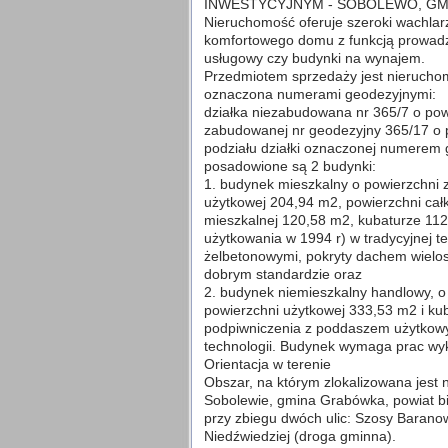
INWESTYCYJNYM - SOBOLEWO, G
Nieruchomość oferuje szeroki wachlarz
komfortowego domu z funkcją prowadze
usługowy czy budynki na wynajem.
Przedmiotem sprzedaży jest nieruchom
oznaczona numerami geodezyjnymi:
działka niezabudowana nr 365/7 o pow
zabudowanej nr geodezyjny 365/17 o p
podziału działki oznaczonej numerem 
posadowione są 2 budynki:
1. budynek mieszkalny o powierzchni
użytkowej 204,94 m2, powierzchni cał
mieszkalnej 120,58 m2, kubaturze 11
użytkowania w 1994 r) w tradycyjnej t
żelbetonowymi, pokryty dachem wielo
dobrym standardzie oraz
2. budynek niemieszkalny handlowy, 
powierzchni użytkowej 333,53 m2 i k
podpiwniczenia z poddaszem użytkow
technologii. Budynek wymaga prac wy
Orientacja w terenie
Obszar, na którym zlokalizowana jest 
Sobolewie, gmina Grabówka, powiat bi
przy zbiegu dwóch ulic: Szosy Baranowi
Niedźwiedziej (droga gminna).