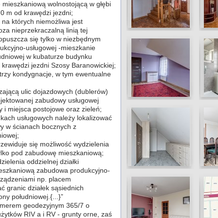
 mieszkaniową wolnostojącą w głębi
70 m od krawędzi jezdni;
, na których niemożliwa jest
za nieprzekraczalną linią tej
puszcza się tylko w niezbędnym
odukcyjno-usługowej -mieszkanie
łudniowej w kubaturze budynku
 krawędzi jezdni Szosy Baranowickiej;
rzy kondygnacje, w tym ewentualne
czającą ulic dojazdowych (dublerów)
rojektowanej zabudowy usługowej
 i miejsca postojowe oraz zieleń;
ynkach usługowych należy lokalizować
wy w ścianach bocznych z
iowej;
zewiduje się możliwość wydzielenia
tylko pod zabudowę mieszkaniową;
ielenia oddzielnej działki
ieszkaniową zabudowa produkcyjno-
rządzeniami np. placem
 granic działek sąsiednich
ny południowej.{...}”
umerem geodezyjnym 365/7 o
żytków RIV a i RV - grunty orne, zaś