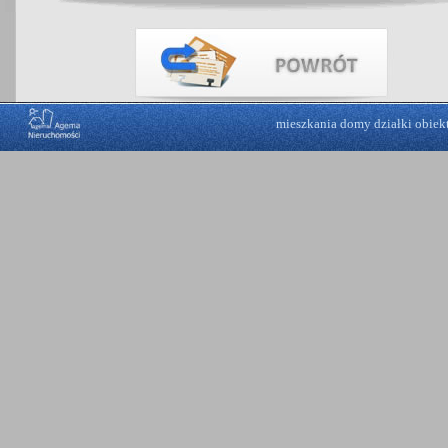
mieszkania
domy
działki
obiek