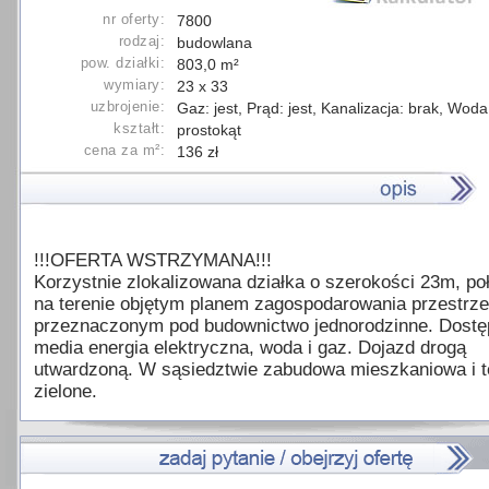
nr oferty:
7800
rodzaj:
budowlana
pow. działki:
803,0 m²
wymiary:
23 x 33
uzbrojenie:
Gaz: jest, Prąd: jest, Kanalizacja: brak, Woda:
kształt:
prostokąt
cena za m²:
136 zł
!!!OFERTA WSTRZYMANA!!!
Korzystnie zlokalizowana działka o szerokości 23m, po
na terenie objętym planem zagospodarowania przestrz
przeznaczonym pod budownictwo jednorodzinne. Dostę
media energia elektryczna, woda i gaz. Dojazd drogą
utwardzoną. W sąsiedztwie zabudowa mieszkaniowa i t
zielone.