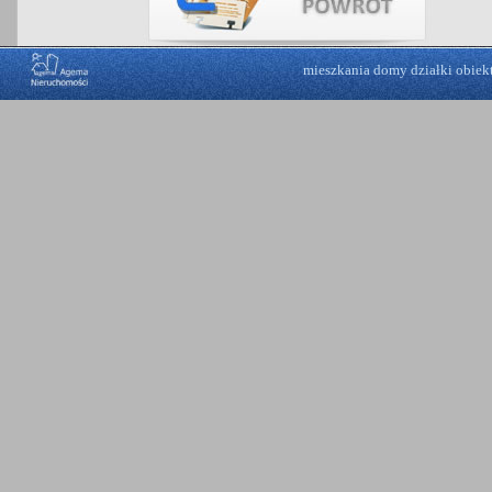
mieszkania
domy
działki
obiek