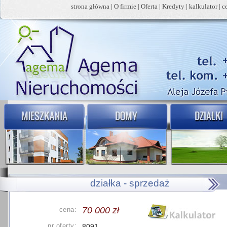
strona główna
|
O firmie
|
Oferta
|
Kredyty
|
kalkulator
|
c
działka - sprzedaż
70 000 zł
cena:
nr oferty:
8091