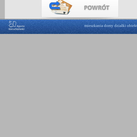
mieszkania
domy
działki
obiek