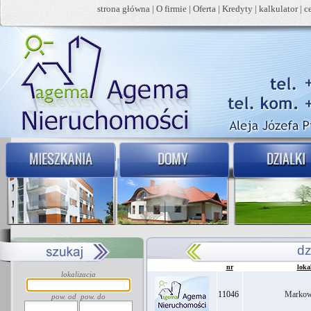
strona główna
|
O firmie
|
Oferta
|
Kredyty
|
kalkulator
|
c
dz
nr
loka
lokalizacja
11046
Markow
pow. od
pow. do