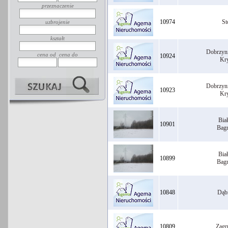
przeznaczenie
10974
St
uzbrojenie
kształt
Dobrzyn
cena od
cena do
10924
Kr
Dobrzyn
10923
Kr
Bia
10901
Bag
Bia
10899
Bag
10848
Dąb
10809
Zagr