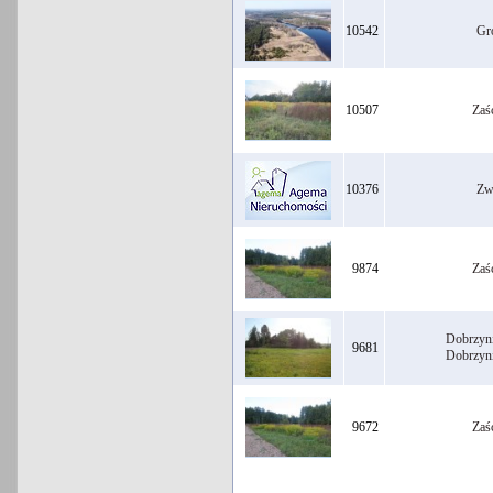
10542
Gr
10507
Zaś
10376
Zw
9874
Zaś
Dobrzyn
9681
Dobrzyn
9672
Zaś