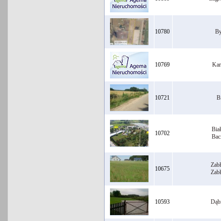
10780
By
10769
Kar
10721
B
Bia
10702
Bac
Zab
10675
Zab
10593
Dąb