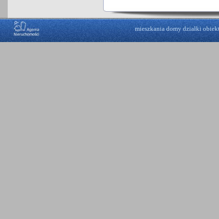
mieszkania
domy
działki
obiek