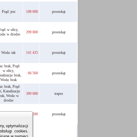
Prąd: jest
198 000
prostokąt
rąd: w ulicy,
299 000
prostokąt
da: w drodze
Woda: tak
141 435
prostokąt
z: brak, Prąd:
w ulicy,
66 560
prostokąt
alizacja: brak,
Woda: brak
z: brak, Prąd:
st, Kanalizacja:
399 000
trapez
rak, Woda: w
drodze
150 280
prostokąt
y, optymalizacji
bsługi cookies.
pisane w pamięci