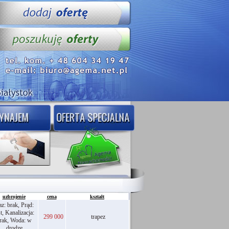
uzbrojenie
cena
kształt
z: brak, Prąd:
st, Kanalizacja:
299 000
trapez
rak, Woda: w
drodze