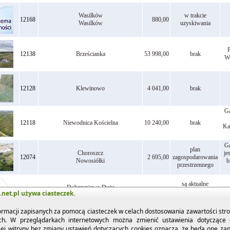
Wasilków
w trakcie
12168
880,00
Wasilków
uzyskiwania
P
12138
Brześcianka
53 998,00
brak
Wo
12128
Klewinowo
4 041,00
brak
Ga
12118
Niewodnica Kościelna
10 240,00
brak
Kan
Ga
plan
Choroszcz
je
12074
2 695,00
zagospodarowania
Nowosiółki
b
przestrzennego
są aktualne
Dobrzyniewo Duże
12066
1 156,00
warunki
net.pl używa ciasteczek.
Pogorzałki
zabudowy
ormacji zapisanych za pomocą ciasteczek w celach dostosowania zawartości stron
pierw
1
2
3
4
5
6
7
8
ost.
ych. W przeglądarkach internetowych można zmienić ustawienia dotyczące o
zej witryny bez zmiany ustawień dotyczących cookies oznacza, że będą one za