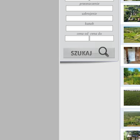
przeznaczenie
uzbrojenie
kształt
cena od
cena do