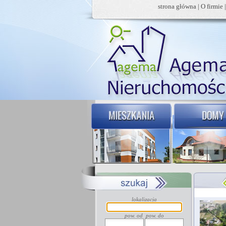
strona główna
|
O firmie
lokalizacja
pow. od
pow. do