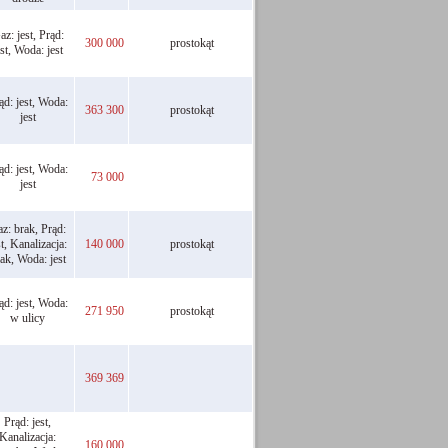
az: jest, Prąd:
300 000
prostokąt
est, Woda: jest
ąd: jest, Woda:
363 300
prostokąt
jest
ąd: jest, Woda:
73 000
jest
z: brak, Prąd:
st, Kanalizacja:
140 000
prostokąt
ak, Woda: jest
ąd: jest, Woda:
271 950
prostokąt
w ulicy
369 369
Prąd: jest,
Kanalizacja:
160 000