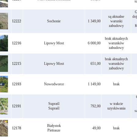
s
G
są aktualne
doj
12222
Sochonie
1 349,00
warunki
zabudowy
K
brak aktualnych
12216
Lipowy Most
6 000,00
warunków
zabudowy
brak aktualnych
12215
Lipowy Most
651,00
warunków
zabudowy
12193
Nowodworce
1 149,00
brak
Supraśl
w trakcie
12191
792,00
Supraśl
uzyskiwania
s
Białystok
12178
49,00
brak
Pietrasze