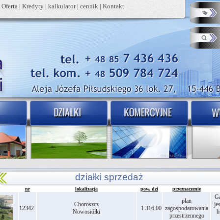
|
Oferta
|
Kredyty
|
kalkulator
|
cennik
|
Kontakt
działki sprzedaż
nr
lokalizacja
pow. dzi
przeznaczenie
Ga
plan
Choroszcz
je
12342
1 316,00
zagospodarowania
Nowosiółki
b
przestrzennego