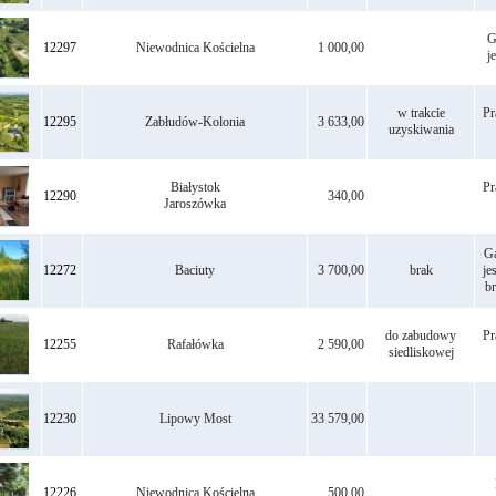
G
12297
Niewodnica Kościelna
1 000,00
j
w trakcie
Pr
12295
Zabłudów-Kolonia
3 633,00
uzyskiwania
Białystok
Pr
12290
340,00
Jaroszówka
Ga
12272
Baciuty
3 700,00
brak
je
br
do zabudowy
Pr
12255
Rafałówka
2 590,00
siedliskowej
12230
Lipowy Most
33 579,00
12226
Niewodnica Kościelna
500,00