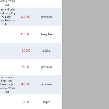
zambo, Woda:
jest
az: w drodze
azdowej, Prąd:
w ulicy,
320 000
prostokąt
analizacja: w
ulic...
120 000
nieregularny
26 000
trójkąt
99 000
prostokąt
Gaz: w ulicy,
Prąd: jest,
Kanalizacja:
280 000
prostokąt
zambo, Woda:
jest
43 000
trapez