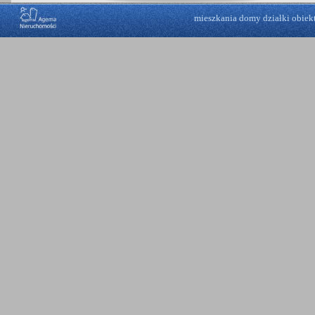
mieszkania
domy
działki
obiek