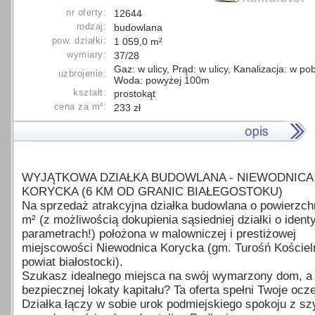
nr oferty:
12644
rodzaj:
budowlana
pow. działki:
1 059,0 m²
wymiary:
37/28
Gaz: w ulicy, Prąd: w ulicy, Kanalizacja: w pob
uzbrojenie:
Woda: powyżej 100m
kształt:
prostokąt
cena za m²:
233 zł
WYJĄTKOWA DZIAŁKA BUDOWLANA - NIEWODNICA
KORYCKA (6 KM OD GRANIC BIAŁEGOSTOKU)
Na sprzedaż atrakcyjna działka budowlana o powierzch
m² (z możliwością dokupienia sąsiedniej działki o iden
parametrach!) położona w malowniczej i prestiżowej
miejscowości Niewodnica Korycka (gm. Turośń Kościel
powiat białostocki).
Szukasz idealnego miejsca na swój wymarzony dom, 
bezpiecznej lokaty kapitału? Ta oferta spełni Twoje ocz
Działka łączy w sobie urok podmiejskiego spokoju z sz